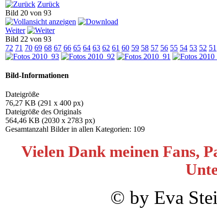
Zurück
Bild 20 von 93
Weiter
Bild 22 von 93
72
71
70
69
68
67
66
65
64
63
62
61
60
59
58
57
56
55
54
53
52
51
Bild-Informationen
Dateigröße
76,27 KB (291 x 400 px)
Dateigröße des Originals
564,46 KB (2030 x 2783 px)
Gesamtanzahl Bilder in allen Kategorien: 109
Vielen Dank meinen Fans, Pa
Unte
© by Eva Ste