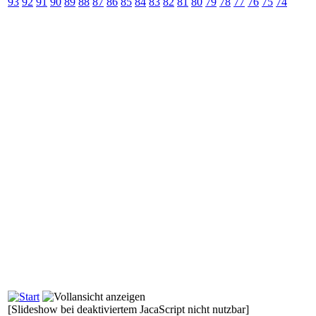
93
92
91
90
89
88
87
86
85
84
83
82
81
80
79
78
77
76
75
74
[Slideshow bei deaktiviertem JacaScript nicht nutzbar]