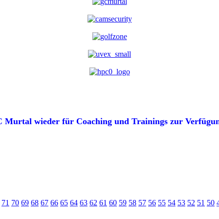
 Murtal wieder für Coaching und Trainings zur Verfügung
71
70
69
68
67
66
65
64
63
62
61
60
59
58
57
56
55
54
53
52
51
50