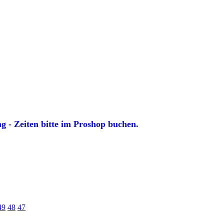
 - Zeiten bitte im Proshop buchen.
49
48
47