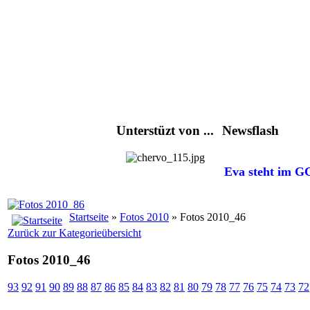
Unterstüzt von ...
Newsflash
Eva steht im GC
Startseite
»
Fotos 2010
» Fotos 2010_46
Zurück zur Kategorieübersicht
Fotos 2010_46
93
92
91
90
89
88
87
86
85
84
83
82
81
80
79
78
77
76
75
74
73
72