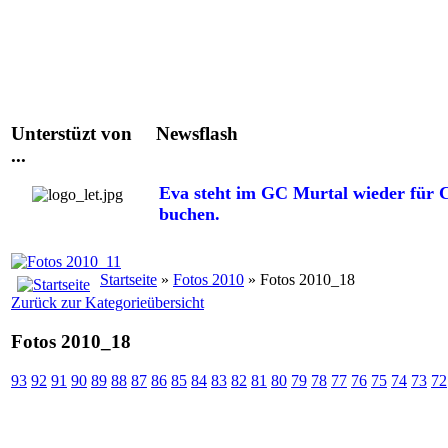
Unterstüzt von
Newsflash
...
Eva steht im GC Murtal wieder für C
buchen.
Startseite
»
Fotos 2010
» Fotos 2010_18
Zurück zur Kategorieübersicht
Fotos 2010_18
93
92
91
90
89
88
87
86
85
84
83
82
81
80
79
78
77
76
75
74
73
72