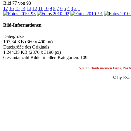
Bild 77 von 93
17
16
15
14
13
12
11
10
9
8
7
6
5
4
3
2
1
Bild-Informationen
Dateigröße
107,34 KB (360 x 400 px)
Dateigröße des Originals
1.244,35 KB (2876 x 3190 px)
Gesamtanzahl Bilder in allen Kategorien: 109
Vielen Dank meinen Fans, Partn
© by Eva 