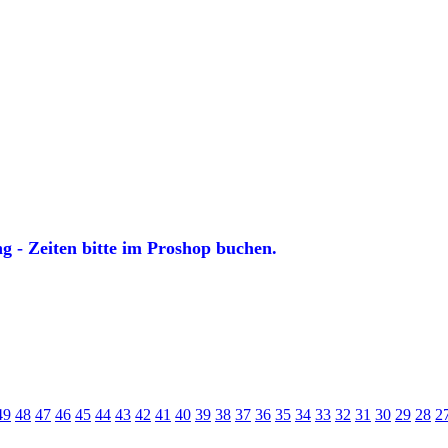
 - Zeiten bitte im Proshop buchen.
49
48
47
46
45
44
43
42
41
40
39
38
37
36
35
34
33
32
31
30
29
28
2