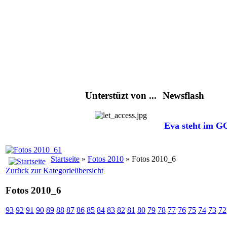
Unterstüzt von ...
Newsflash
Eva steht im GC
Startseite
»
Fotos 2010
» Fotos 2010_6
Zurück zur Kategorieübersicht
Fotos 2010_6
93
92
91
90
89
88
87
86
85
84
83
82
81
80
79
78
77
76
75
74
73
72