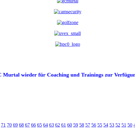
 Murtal wieder für Coaching und Trainings zur Verfügung
71
70
69
68
67
66
65
64
63
62
61
60
59
58
57
56
55
54
53
52
51
50