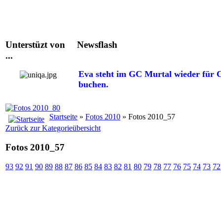
Unterstüzt von
Newsflash
...
Eva steht im GC Murtal wieder für C
buchen.
Startseite
»
Fotos 2010
» Fotos 2010_57
Zurück zur Kategorieübersicht
Fotos 2010_57
93
92
91
90
89
88
87
86
85
84
83
82
81
80
79
78
77
76
75
74
73
72