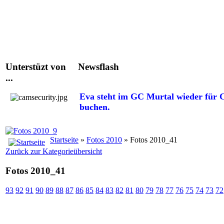
Unterstüzt von
Newsflash
...
Eva steht im GC Murtal wieder für C
buchen.
Startseite
»
Fotos 2010
» Fotos 2010_41
Zurück zur Kategorieübersicht
Fotos 2010_41
93
92
91
90
89
88
87
86
85
84
83
82
81
80
79
78
77
76
75
74
73
72