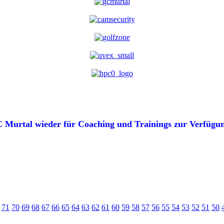
 Murtal wieder für Coaching und Trainings zur Verfügung
71
70
69
68
67
66
65
64
63
62
61
60
59
58
57
56
55
54
53
52
51
50