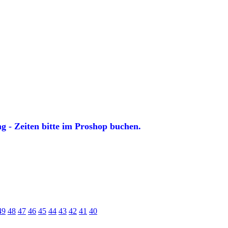
 - Zeiten bitte im Proshop buchen.
49
48
47
46
45
44
43
42
41
40