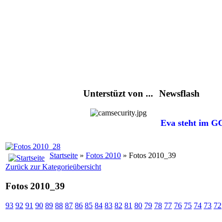
Unterstüzt von ...
Newsflash
Eva steht im GC
Startseite
»
Fotos 2010
» Fotos 2010_39
Zurück zur Kategorieübersicht
Fotos 2010_39
93
92
91
90
89
88
87
86
85
84
83
82
81
80
79
78
77
76
75
74
73
72