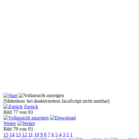
[Slideshow bei deaktiviertem JacaScript nicht nutzbar]
Zurück
Bild 77 von 93
Weiter
Bild 79 von 93
15
14
13
12
11
10
9
8
7
6
5
4
3
2
1