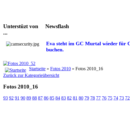
Unterstüzt von
Newsflash
...
Eva steht im GC Murtal wieder für C
buchen.
Startseite
»
Fotos 2010
» Fotos 2010_16
Zurück zur Kategorieübersicht
Fotos 2010_16
93
92
91
90
89
88
87
86
85
84
83
82
81
80
79
78
77
76
75
74
73
72